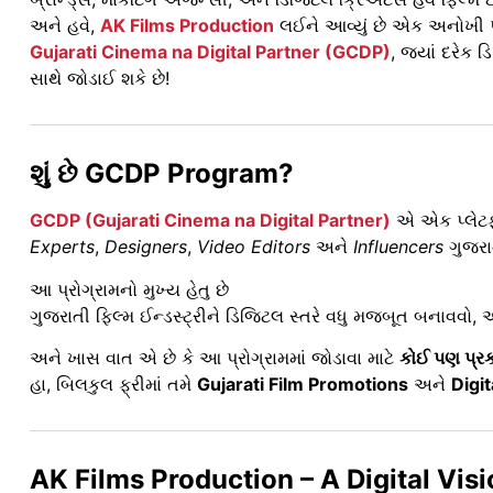
અને હવે,
AK Films Production
લઈને આવ્યું છે એક અનોખી 
Gujarati Cinema na Digital Partner (GCDP)
, જ્યાં દરેક 
સાથે જોડાઈ શકે છે!
શું છે GCDP Program?
GCDP (Gujarati Cinema na Digital Partner)
એ એક પ્લેટફો
Experts
,
Designers
,
Video Editors
અને
Influencers
ગુજરાત
આ પ્રોગ્રામનો મુખ્ય હેતુ છે
ગુજરાતી ફિલ્મ ઈન્ડસ્ટ્રીને ડિજિટલ સ્તરે વધુ મજબૂત બનાવવ
અને ખાસ વાત એ છે કે આ પ્રોગ્રામમાં જોડાવા માટે
કોઈ પણ પ્રક
હા, બિલકુલ ફ્રીમાં તમે
Gujarati Film Promotions
અને
Digi
AK Films Production – A Digital Vis