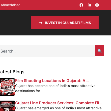
in Ahmedabad
INVEST IN GUJARATI FILMS
atest Blogs
Film Shooting Locations In Gujarat: A
Complete Guide For Filmmakers
Gujarat has become one of India’s most attractive
destinations for…
Gujarat Line Producer Services: Complete Film
Production Support In Gujarat
Gujarat has emerged as one of India’s most attractive