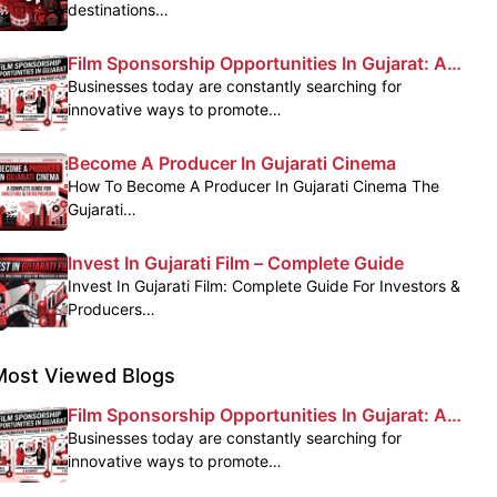
destinations…
Film Sponsorship Opportunities In Gujarat: A
Powerful Marketing Platform For Brands
Businesses today are constantly searching for
innovative ways to promote…
Become A Producer In Gujarati Cinema
How To Become A Producer In Gujarati Cinema The
Gujarati…
Invest In Gujarati Film – Complete Guide
Invest In Gujarati Film: Complete Guide For Investors &
Producers…
Most Viewed Blogs
Film Sponsorship Opportunities In Gujarat: A
Powerful Marketing Platform For Brands
Businesses today are constantly searching for
innovative ways to promote…