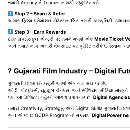
તમારી Agency કે Teamના નામથી રજીસ્ટર કરો.
Step 2 – Share & Refer
અમારા ફિલ્મ પ્રોમોશન કોંટેસ્ટના લિંક તમારી કોમ્યુનિટી, ક્લાયન્
Step 3 – Earn Rewards
દરેક સક્સેસફુલ એન્ટ્રી પર તમને મળશે એક
Movie Ticket V
અને તમારું નામ અમારી વેબસાઇટ પર ક્રેડિટ તરીકે ઉમેરવામાં આ
? Gujarati Film Industry – Digital Fu
ગુજરાતી ફિલ્મ ઈન્ડસ્ટ્રી આજે એક નવા મંચ પર છે.
ઓટ્ટી પ્લેટફોર્મ્સ, યૂટ્યુબ ચેનલ્સ, અને સોશિયલ મીડિયા મારફતે
પણ આ ડિજિટલ લહેરને આગળ ધપાવનાર છે
Digital Agencie
તમારી Creativity, Strategy, અને Digital Skills ગુજરાતી ફિલ્
અને એ જ છે GCDP Program નો મકસદ
Digital Power ne