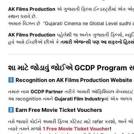
AK Films Production
એ ગુજરાતી ફિલ્મ ઈન્ડસ્ટ્રીમાં એક એવું
સ્થાન ધરાવે છે.
અમારું વિઝન છે “Gujarati Cinema ne Global Level sudhi
AK Films Production
પહેલેથી જ અનેક ગુજરાતી ફિલ્મો, મ્યુઝ
હવે અમે ઈચ્છીએ છીએ કે
તમારી એજન્સી પણ આ સફરનો હિસ્સો
શા માટે જોડાવું જોઈએ GCDP Program સ
Recognition on AK Films Production Website
તમારું નામ
GCDP Partner
તરીકે અમારી ઑફિશિયલ વેબસાઇટ 
આ recognition તમને
Gujarati Film Industry
માં એક અલગ
Earn Free Movie Ticket Vouchers
તમે જ્યારે કોઈને અમારી ફિલ્મ કોંટેસ્ટ માટે refer કરશો, અને એ 
ત્યારે તમને મળશે
1 Free Movie Ticket Voucher
!