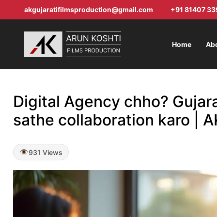
akgujaratifilmsproduction@gmail.com
+91 81407 33
Home
Ab
Digital Agency chho? Gujara
sathe collaboration karo | 
931 Views