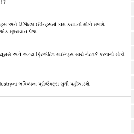
 ?️
ક્ટ્સ અને ડિજિટલ ઈવેન્ટ્સમાં કામ કરવાનો મોકો મળશે.
ે એક મૂલ્યવાન પેજ.
ડ્યૂસર્સ અને અન્ય ક્રિએટિવ માઈન્ડ્સ સાથે નેટવર્ક કરવાનો મોકો
stryના ભવિષ્યના પ્રોજેક્ટ્સ સુધી પહોંચાડશે.