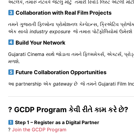
અટલેકે, તમારું નેટવર્ક જેટલું મોટું તમારી રિવોર્ડ લિસ્ટ એટલી મોટી!
Collaboration with Real Film Projects
તમને ગુજરાતી ફિલ્મોના પ્રોમોશનલ કેમ્પેઇન્સ, ક્રિએટિવ પ્રોજે
એક સાચો
industry exposure
જે તમારા પોર્ટફોલિયોમાં ઉમેરશ
Build Your Network
Gujarati Cinema સાથે જોડાતા તમને ફિલ્મમેકર્સ, એક્ટર્સ, પ્રો
મળશે.
Future Collaboration Opportunities
આ partnership એક
gateway
છે જે તમને Gujarati Film Indu
? GCDP Program કેવી રીતે કામ કરે છે?
Step 1 – Register as a Digital Partner
?
Join the GCDP Program