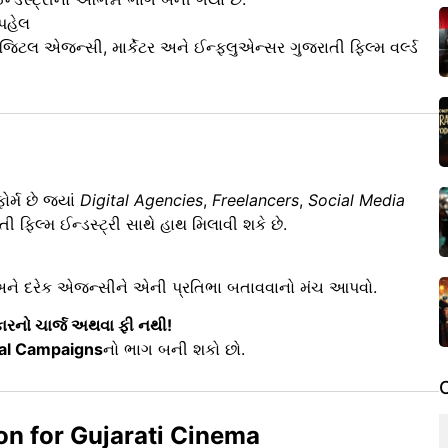
પહેલ
ડિજિટલ એજન્સી, માર્કેટર અને ઈન્ફ્લુએન્સર ગુજરાતી ફિલ્મ વર્લ્ડ
ર્મ છે જ્યાં
Digital Agencies
,
Freelancers
,
Social Media
ી ફિલ્મ ઈન્ડસ્ટ્રી સાથે હાથ મિલાવી શકે છે.
ો, અને દરેક એજન્સીને એની પ્રતિભા બતાવવાનો મંચ આપવો.
ારનો ચાર્જ અથવા ફી નથી!
tal Campaigns
નો ભાગ બની શકો છો.
ion for Gujarati Cinema