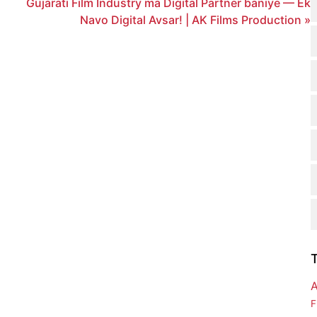
Gujarati Film Industry ma Digital Partner baniye — Ek
Navo Digital Avsar! | AK Films Production »
A
F