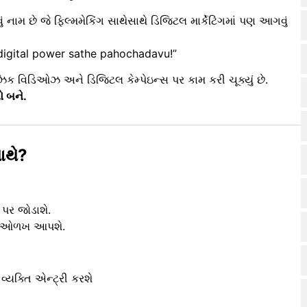
 નામ છે જે ફિલ્મમેકિંગ સાથેસાથે ડિજિટલ માર્કેટિંગમાં પણ આગવું
 digital power sathe pahochadavu!”
િક વિડિઓઝ અને ડિજિટલ કેમ્પેઇન્સ પર કામ કરી ચૂક્યું છે.
 બને.
ાથે?
પર જોડાશે.
 ઓળખ આપશે.
વ્યક્તિ એન્ટ્રી કરશે