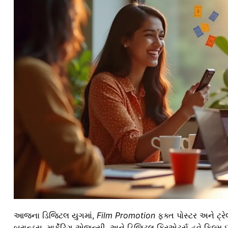
આજના ડિજિટલ યુગમાં,
Film Promotion
ફક્ત પોસ્ટર અને ટ્રે
બ્રાન્ડ્સ, માર્કેટિંગ એજન્સી, અને ડિજિટલ ક્રિએટર્સ હવે ફિલ્મ