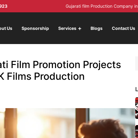
923
Gujarati film Production Company 
out Us
Sponsorship
Services
Blogs
Contact Us
ti Film Promotion Projects
AK Films Production
L