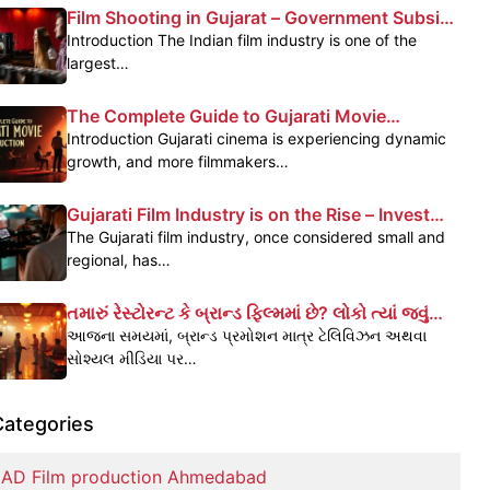
Film Shooting in Gujarat – Government Subsidy
& Profit Benefits
Introduction The Indian film industry is one of the
largest…
The Complete Guide to Gujarati Movie
Production
Introduction Gujarati cinema is experiencing dynamic
growth, and more filmmakers…
Gujarati Film Industry is on the Rise – Invest
Today, Reap the Benefits Tomorrow
The Gujarati film industry, once considered small and
regional, has…
તમારું રેસ્ટોરન્ટ કે બ્રાન્ડ ફિલ્મમાં છે? લોકો ત્યાં જવું
પસંદ કરે છે – જાણો કેવી રીતે
આજના સમયમાં, બ્રાન્ડ પ્રમોશન માત્ર ટેલિવિઝન અથવા
સોશ્યલ મીડિયા પર…
Categories
AD Film production Ahmedabad