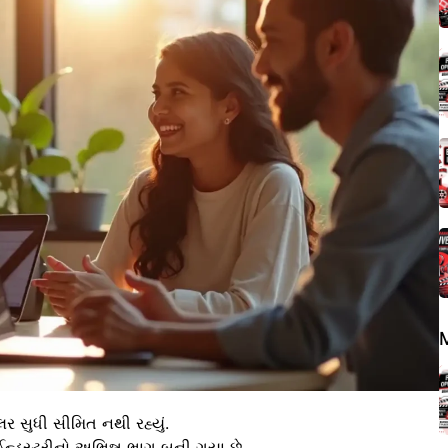
લર સુધી સીમિત નથી રહ્યું.
 ઈન્ડસ્ટ્રીનો અભિન્ન ભાગ બની ગયા છે.