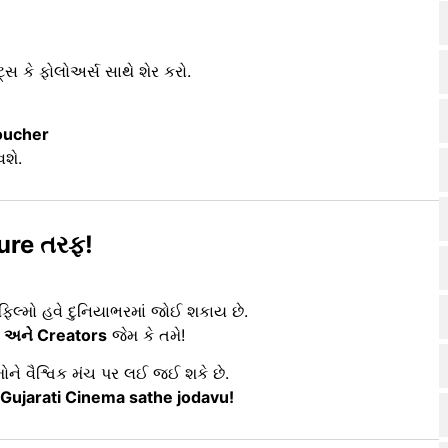
ટ્સ કે ફોલોઅર્સ સાથે શેર કરો.
oucher
વશે.
ture તરફ!
 ફિલ્મો હવે દુનિયાભરમાં જોઈ શકાય છે.
s અને Creators
જેમ કે તમે!
મોને વૈશ્વિક મંચ પર લઈ જઈ શકે છે.
 Gujarati Cinema sathe jodavu!