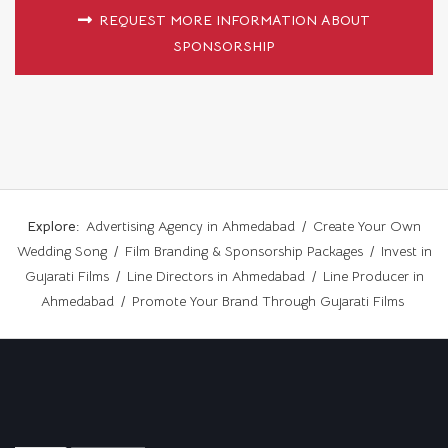
REQUEST MORE INFORMATION ABOUT
SPONSORSHIP
Explore:
Advertising Agency in Ahmedabad
/
Create Your Own
Wedding Song
/
Film Branding & Sponsorship Packages
/
Invest in
Gujarati Films
/
Line Directors in Ahmedabad
/
Line Producer in
Ahmedabad
/
Promote Your Brand Through Gujarati Films