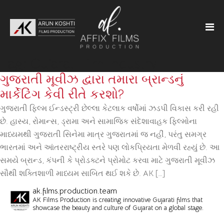
Tag:
Gujarat Film Industry
ગુજરાતી મૂવીઝ દ્વારા તમારા બ્રાન્ડનું
માર્કેટિંગ કેવી રીતે કરશો?
ગુજરાતી ફિલ્મ ઈન્ડસ્ટ્રી છેલ્લા કેટલાક વર્ષોમાં ઝડપી વિકાસ કરી રહી
છે. હાસ્ય, રોમાન્સ, ડ્રામા અને સામાજિક સંદેશાવાહક ફિલ્મોના
માધ્યમથી ગુજરાતી સિનેમા માત્ર ગુજરાતમાં જ નહીં, પરંતુ સમગ્ર
ભારતમાં અને આંતરરાષ્ટ્રીય સ્તરે પણ લોકપ્રિયતા મેળવી રહ્યું છે. આ
સમયે બ્રાન્ડ, કંપની કે પ્રોડક્ટને પ્રોમોટ કરવા માટે ગુજરાતી મૂવીઝ
સૌથી શક્તિશાળી માધ્યમ સાબિત થઈ શકે છે. AK […]
ak.films.production.team
AK Films Production is creating innovative Gujarati films that
showcase the beauty and culture of Gujarat on a global stage.