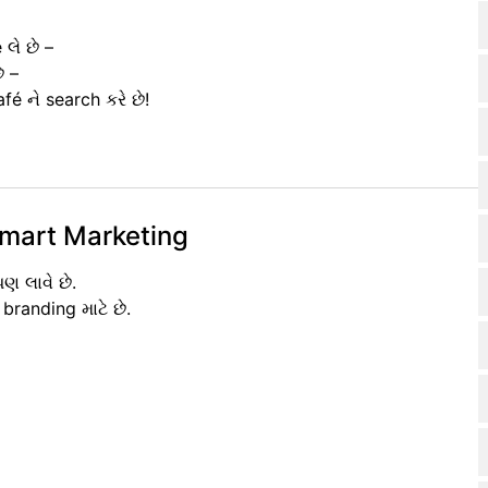
લે છે –
ે –
é ને search કરે છે!
Smart Marketing
ણ લાવે છે.
branding માટે છે.