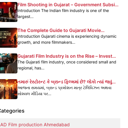
Film Shooting in Gujarat – Government Subsidy
& Profit Benefits
Introduction The Indian film industry is one of the
largest…
The Complete Guide to Gujarati Movie
Production
Introduction Gujarati cinema is experiencing dynamic
growth, and more filmmakers…
Gujarati Film Industry is on the Rise – Invest
Today, Reap the Benefits Tomorrow
The Gujarati film industry, once considered small and
regional, has…
તમારું રેસ્ટોરન્ટ કે બ્રાન્ડ ફિલ્મમાં છે? લોકો ત્યાં જવું
પસંદ કરે છે – જાણો કેવી રીતે
આજના સમયમાં, બ્રાન્ડ પ્રમોશન માત્ર ટેલિવિઝન અથવા
સોશ્યલ મીડિયા પર…
Categories
AD Film production Ahmedabad