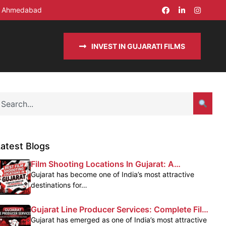
in Ahmedabad
INVEST IN GUJARATI FILMS
atest Blogs
Film Shooting Locations In Gujarat: A
Complete Guide For Filmmakers
Gujarat has become one of India’s most attractive
destinations for…
Gujarat Line Producer Services: Complete Film
Production Support In Gujarat
Gujarat has emerged as one of India’s most attractive