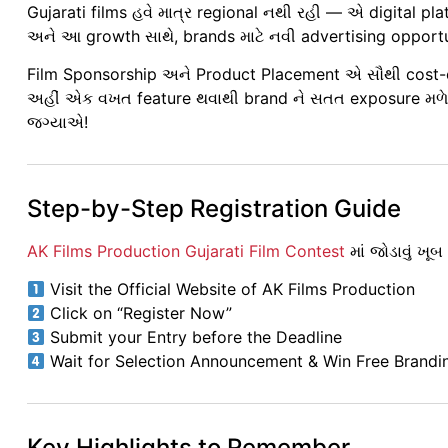
Gujarati films હવે માત્ર regional નથી રહી — એ digital pla
અને આ growth સાથે, brands માટે નવી advertising opportu
Film Sponsorship અને Product Placement એ સૌથી cost-ef
અહીં એક વખત feature થવાથી brand ને સતત exposure મળે
જગ્યાએ!
Step-by-Step Registration Guide
AK Films Production Gujarati Film Contest
માં જોડાવું ખૂ
Visit the Official Website of AK Films Production
Click on “Register Now”
Submit your Entry before the Deadline
Wait for Selection Announcement & Win Free Brandi
Key Highlights to Remember