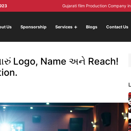
923
Gujarati film Production Company 
out Us
Sponsorship
Services
Blogs
Contact Us
તમારું Logo, Name અને Reach!
ion.
L