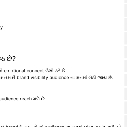
ty
્ઠ છે?
એ emotional connect ઉભો કરે છે.
પર તમારી brand visibility audience ના મનમાં બેઠી જાય છે.
audience reach મળે છે.
rt brand દેખાય, તો એ audience ના મનમાં લાંબા સમય સુધી રહે