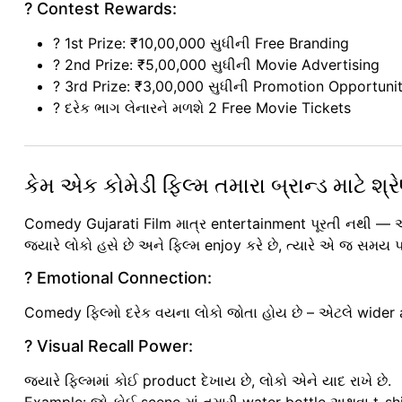
? Contest Rewards:
? 1st Prize: ₹10,00,000 સુધીની Free Branding
? 2nd Prize: ₹5,00,000 સુધીની Movie Advertising
? 3rd Prize: ₹3,00,000 સુધીની Promotion Opportuni
? દરેક ભાગ લેનારને મળશે 2 Free Movie Tickets
કેમ એક કોમેડી ફિલ્મ તમારા બ્રાન્ડ માટે શ્રેષ
Comedy Gujarati Film માત્ર entertainment પૂરતી નથી — 
જ્યારે લોકો હસે છે અને ફિલ્મ enjoy કરે છે, ત્યારે એ જ સમય 
? Emotional Connection:
Comedy ફિલ્મો દરેક વયના લોકો જોતા હોય છે – એટલે wider 
? Visual Recall Power:
જ્યારે ફિલ્મમાં કોઈ product દેખાય છે, લોકો એને યાદ રાખે છે.
Example: જો કોઈ scene માં તમારી water bottle અથવા t-shi