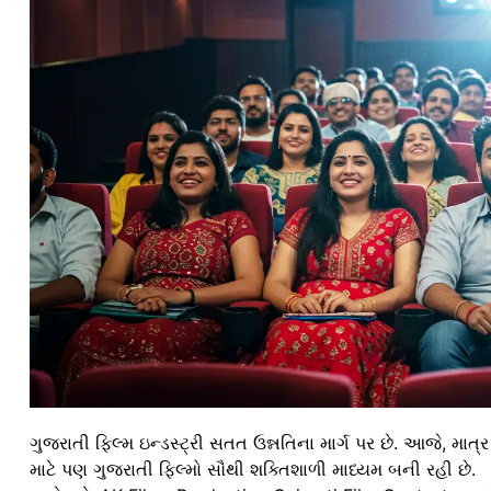
ગુજરાતી ફિલ્મ ઇન્ડસ્ટ્રી સતત ઉન્નતિના માર્ગ પર છે. આજે, માત
માટે પણ ગુજરાતી ફિલ્મો સૌથી શક્તિશાળી માધ્યમ બની રહી છે.