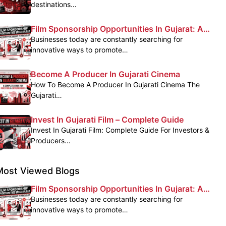
destinations…
Film Sponsorship Opportunities In Gujarat: A
Powerful Marketing Platform For Brands
Businesses today are constantly searching for
innovative ways to promote…
Become A Producer In Gujarati Cinema
How To Become A Producer In Gujarati Cinema The
Gujarati…
Invest In Gujarati Film – Complete Guide
Invest In Gujarati Film: Complete Guide For Investors &
Producers…
Most Viewed Blogs
Film Sponsorship Opportunities In Gujarat: A
Powerful Marketing Platform For Brands
Businesses today are constantly searching for
innovative ways to promote…