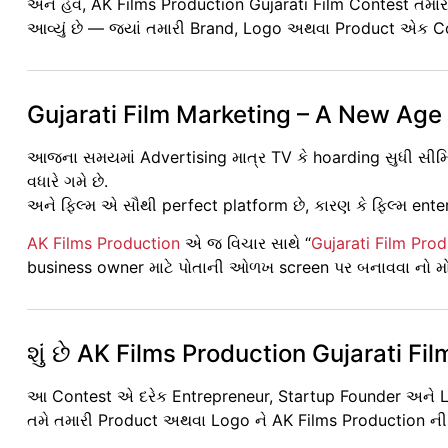
અને હવે, AK Films Production Gujarati Film Contest તમ
આવ્યું છે — જ્યાં તમારી Brand, Logo અથવા Product એક Com
Gujarati Film Marketing – A New Age
આજના સમયમાં Advertising માત્ર TV કે hoarding સુધી સીમિ
વધારે ગમે છે.
અને ફિલ્મ એ સૌથી perfect platform છે, કારણ કે ફિલ્મ en
AK Films Production
એ જ વિચાર સાથે “
Gujarati Film Pro
business owner માટે પોતાની ઓળખ screen પર બનાવવા નો મો
શું છે AK Films Production Gujarati Fi
આ Contest એ દરેક Entrepreneur, Startup Founder અને 
તમે તમારી Product અથવા Logo ને AK Films Production ની