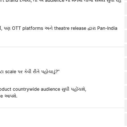
ીં, પણ OTT platforms અને theatre release દ્વારા Pan-India
ા scale પર કેવી રીતે પહોચાડું?”
product countrywide audience સુધી પહોંચશે,
re આપશે.