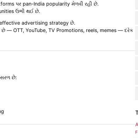
tforms પર pan-India popularity મેળવી રહી છે.
nities ઉભી થઈ છે.
fective advertising strategy છે.
 છે — OTT, YouTube, TV Promotions, reels, memes — દરેક
બ સરળ છે:
ng
A
F