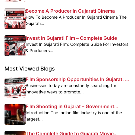
Become A Producer In Gujarati Cinema
How To Become A Producer In Gujarati Cinema The
Gujarati…
Invest In Gujarati Film – Complete Guide
Invest In Gujarati Film: Complete Guide For Investors
& Producers…
Most Viewed Blogs
Film Sponsorship Opportunities In Gujarat: A
Powerful Marketing Platform For Brands
Businesses today are constantly searching for
innovative ways to promote…
Film Shooting in Gujarat – Government
Subsidy & Profit Benefits
Introduction The Indian film industry is one of the
largest…
The Complete Guide to Gujarati Movie