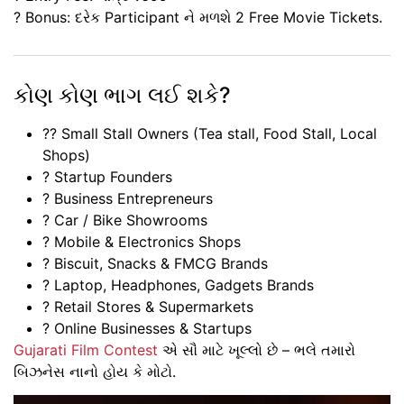
?️ Bonus: દરેક Participant ને મળશે
2 Free Movie Tickets
.
કોણ કોણ ભાગ લઈ શકે?
?‍?
Small Stall Owners
(Tea stall, Food Stall, Local
Shops)
?️
Startup Founders
?
Business Entrepreneurs
?
Car / Bike Showrooms
?
Mobile & Electronics Shops
?
Biscuit, Snacks & FMCG Brands
?
Laptop, Headphones, Gadgets Brands
?
Retail Stores & Supermarkets
?
Online Businesses & Startups
Gujarati Film Contest
એ સૌ માટે ખૂલ્લો છે – ભલે તમારો
બિઝનેસ નાનો હોય કે મોટો.