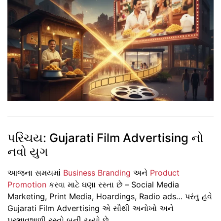
પરિચય: Gujarati Film Advertising નો
નવો યુગ
આજના સમયમાં
Business Branding
અને
Product
Promotion
કરવા માટે ઘણા રસ્તા છે – Social Media
Marketing, Print Media, Hoardings, Radio ads… પરંતુ હવે
Gujarati Film Advertising
એ સૌથી અનોખો અને
પ્રભાવશાળી રસ્તો બની રહ્યો છે.