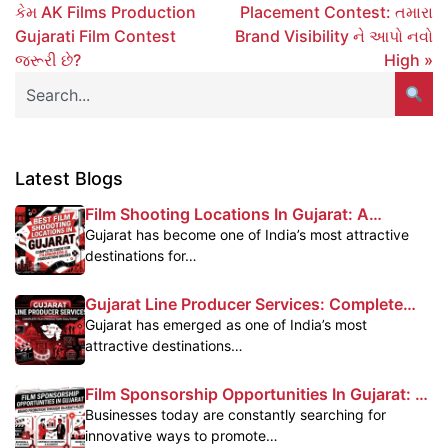
કેમ AK Films Production
Placement Contest: તમારા
Gujarati Film Contest
Brand Visibility ને આપો નવો
જરૂરી છે?
High »
Latest Blogs
Film Shooting Locations In Gujarat: A
Complete Guide For Filmmakers
Gujarat has become one of India’s most attractive
destinations for…
Gujarat Line Producer Services: Complete
Film Production Support In Gujarat
Gujarat has emerged as one of India’s most
attractive destinations…
Film Sponsorship Opportunities In Gujarat: A
Powerful Marketing Platform For Brands
Businesses today are constantly searching for
innovative ways to promote…